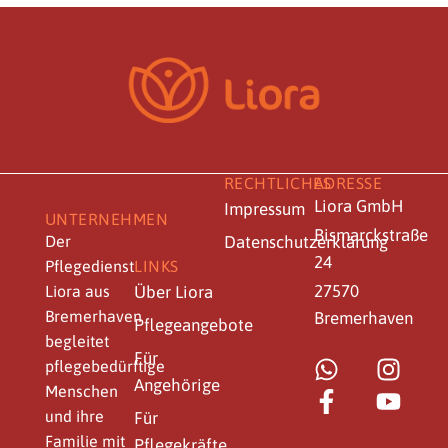
RECHTLICHES
ADRESSE
Liora GmbH
Impressum
UNTERNEHMEN
Bismarckstraße
Der
Datenschutzerklärung
24
Pflegedienst
LINKS
27570
Liora aus
Über Liora
Bremerhaven
Bremerhaven
Pflegeangebote
begleitet
Für
W
F
I
Y
pflegebedürftige
Angehörige
h
a
n
o
Menschen
a
c
s
u
und ihre
Für
t
e
t
t
Familie mit
Pflegekräfte