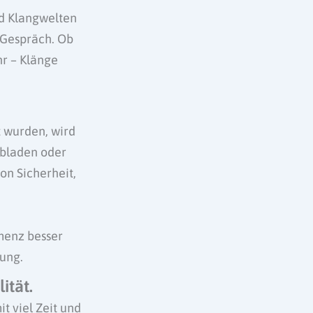
nd Klangwelten
 Gespräch. Ob
hr – Klänge
t wurden, wird
ubladen oder
on Sicherheit,
menz besser
tung.
ität.
t viel Zeit und