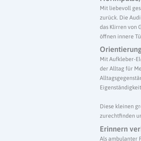
Mit liebevoll ge
zurück. Die Aud
das Klirren von 
öffnen innere T
Orientierung
Mit Aufkleber-El
der Alltag für M
Alltagsgegenstän
Eigenständigkeit
Diese kleinen g
zurechtfinden un
Erinnern ver
Als ambulanter P