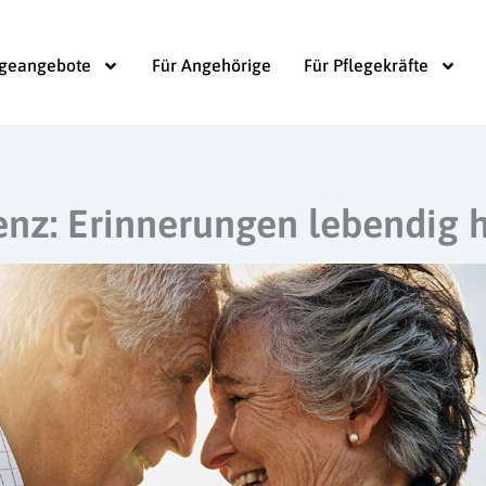
egeangebote
Für Angehörige
Für Pflegekräfte
nz: Erinnerungen lebendig h