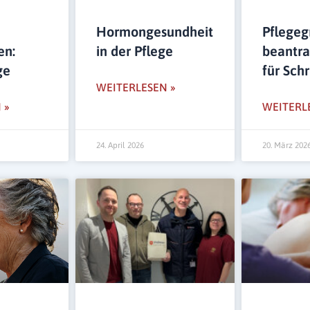
Hormongesundheit
Pflegeg
en:
in der Pflege
beantra
ge
für Schr
WEITERLESEN »
 »
WEITERL
24. April 2026
20. März 202