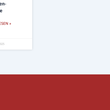
en-
e
ESEN »
2025