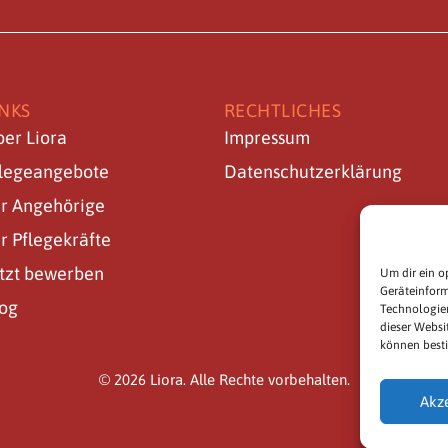
INKS
RECHTLICHES
er Liora
Impressum
flegeangebote
Datenschutzerklärung
r Angehörige
r Pflegekräfte
tzt bewerben
Um dir ein o
Geräteinform
log
Technologien
dieser Websi
können best
© 2026 Liora. Alle Rechte vorbehalten.
Akz