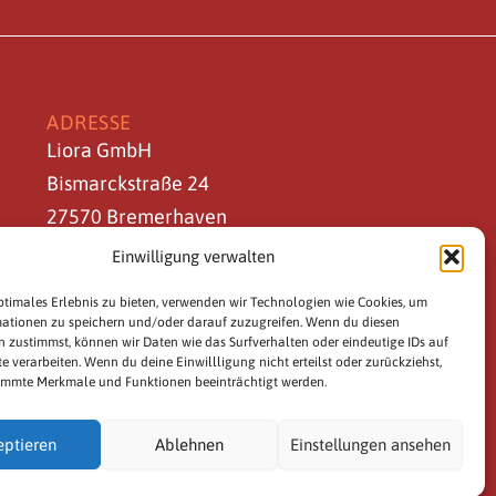
ADRESSE
Liora GmbH
Bismarckstraße 24
27570 Bremerhaven
W
I
F
Y
Einwilligung verwalten
h
n
a
o
a
s
c
u
ptimales Erlebnis zu bieten, verwenden wir Technologien wie Cookies, um
t
t
e
t
ationen zu speichern und/oder darauf zuzugreifen. Wenn du diesen
s
a
b
u
 zustimmst, können wir Daten wie das Surfverhalten oder eindeutige IDs auf
a
g
o
b
te verarbeiten. Wenn du deine Einwillligung nicht erteilst oder zurückziehst,
immte Merkmale und Funktionen beeinträchtigt werden.
p
r
o
e
p
a
k
m
-
eptieren
Ablehnen
Einstellungen ansehen
f