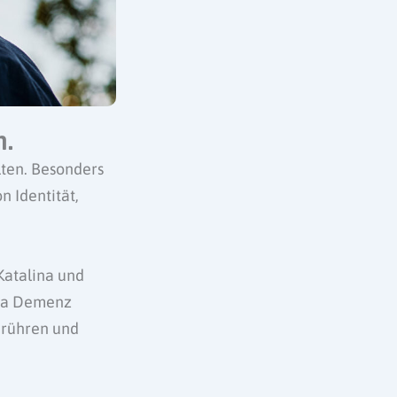
n.
lten. Besonders
 Identität,
Katalina und
ema Demenz
erühren und