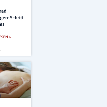
rad
gen: Schritt
itt
ESEN »
6