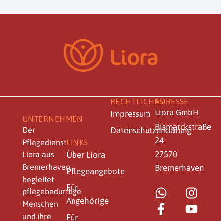
RECHTLICHES
ADRESSE
Liora GmbH
Impressum
UNTERNEHMEN
Bismarckstraße
Der
Datenschutzerklärung
24
Pflegedienst
LINKS
27570
Liora aus
Über Liora
Bremerhaven
Bremerhaven
Pflegeangebote
begleitet
Für
W
F
I
Y
pflegebedürftige
Angehörige
h
a
n
o
Menschen
a
c
s
u
und ihre
Für