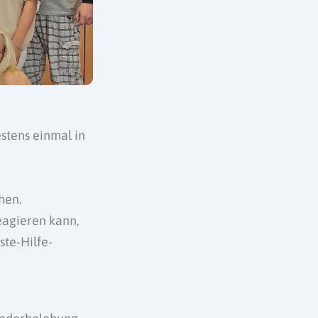
estens einmal in
hen.
eagieren kann,
te-Hilfe-