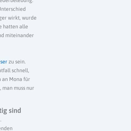
iederbelebung.
Unterschied
ger wirkt, wurde
e hatten alle
und miteinander
ser
zu sein.
fall schnell,
n an Mona für
n, man muss nur
ig sind
.
tenden