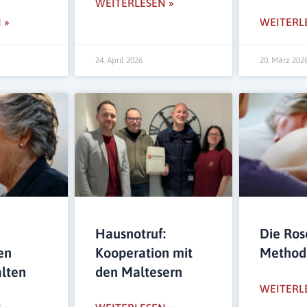
WEITERLESEN »
 »
WEITERL
24. April 2026
20. März 202
Hausnotruf:
Die Ros
en
Kooperation mit
Method
alten
den Maltesern
WEITERL