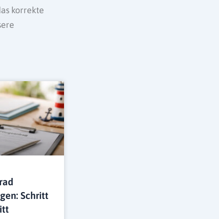
as korrekte
sere
rad
gen: Schritt
itt