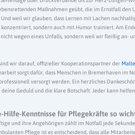
n Seitenlage über Druckverbände bis zur Herz-Lungen-W
lebensrettenden Maßnahmen geübt, die im Ernstfall den 
Und weil wir glauben, dass Lernen mit Lachen nachhalti
r konzentriert, sondern auch mit Humor trainiert. Am End
nicht wegen eines Unfalls, sondern weil wir fleißig an- 
sind wir darauf, offizieller Kooperationspartner der
Malte
rbeit sorgt dafür, dass Menschen in Bremerhaven im Not
professionell versorgt werden. Ein herzliches Dankeschö
 deine Geduld und die klare Botschaft: Jeder kann helfe
Hilfe-Kenntnisse für Pflegekräfte so wicht
tige und ihre Angehörigen zählt im Notfall jede Sekunde
bulanten Pflege ist es entscheidend, dass alle Mitarbei