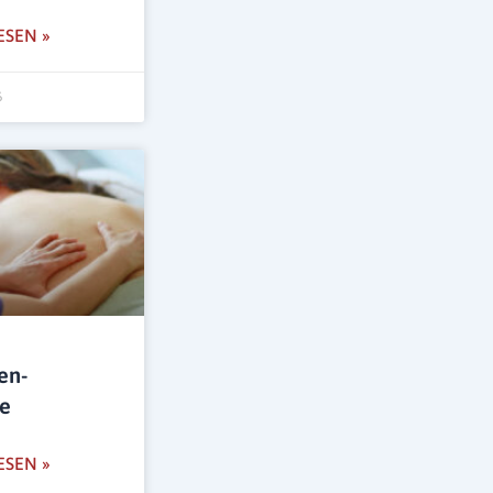
ESEN »
6
en-
e
ESEN »