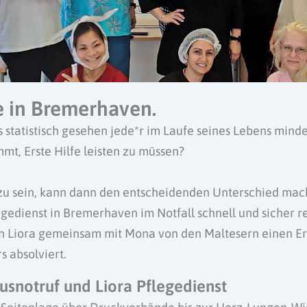
fe in Bremerhaven.
s statistisch gesehen jede*r im Laufe seines Lebens mind
mmt, Erste Hilfe leisten zu müssen?
 zu sein, kann dann den entscheidenden Unterschied mac
gedienst in Bremerhaven im Notfall schnell und sicher r
n Liora gemeinsam mit Mona von den Maltesern einen Ers
s absolviert.
usnotruf und Liora Pflegedienst